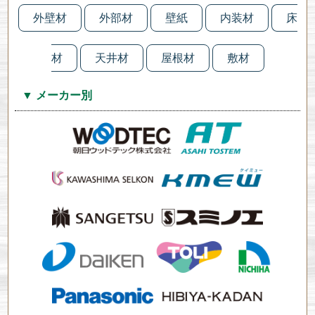
外壁材
外部材
壁紙
内装材
床
材
天井材
屋根材
敷材
▼ メーカー別