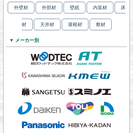
外壁材
外部材
壁紙
内装材
床
材
天井材
屋根材
敷材
▼ メーカー別