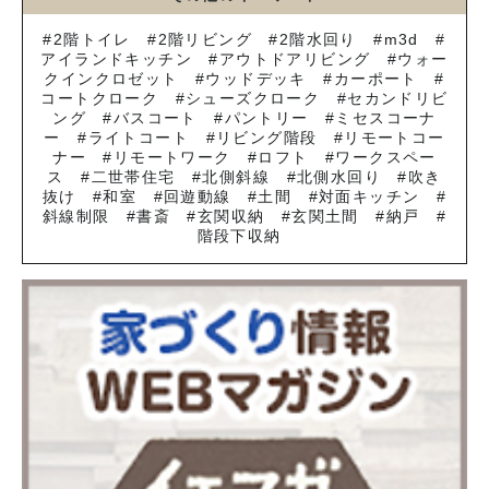
2階トイレ
2階リビング
2階水回り
m3d
アイランドキッチン
アウトドアリビング
ウォー
クインクロゼット
ウッドデッキ
カーポート
コートクローク
シューズクローク
セカンドリビ
ング
バスコート
パントリー
ミセスコーナ
ー
ライトコート
リビング階段
リモートコー
ナー
リモートワーク
ロフト
ワークスペー
ス
二世帯住宅
北側斜線
北側水回り
吹き
抜け
和室
回遊動線
土間
対面キッチン
斜線制限
書斎
玄関収納
玄関土間
納戸
階段下収納