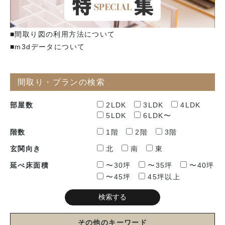
■間取り図の利用方法について
■m3dデータについて
間取り・プランの検索
部屋数
2LDK
3LDK
4LDK
5LDK
6LDK〜
階数
1階
2階
3階
玄関向き
北
南
東
延べ床面積
〜30坪
〜35坪
〜40坪
〜45坪
45坪以上
その他のキーワード