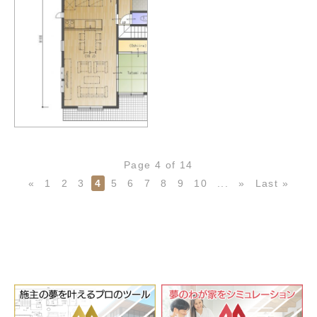
Page 4 of 14
«
1
2
3
4
5
6
7
8
9
10
...
»
Last »