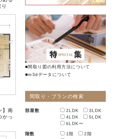
取り
■間取り図の利用方法について
■m3dデータについて
間取り・プランの検索
ン】南
部屋数
2LDK
3LDK
つかっ
4LDK
5LDK
6LDK〜
階数
1階
2階