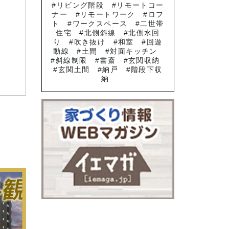
リビング階段
リモートコー
ナー
リモートワーク
ロフ
ト
ワークスペース
二世帯
住宅
北側斜線
北側水回
り
吹き抜け
和室
回遊
動線
土間
対面キッチン
斜線制限
書斎
玄関収納
玄関土間
納戸
階段下収
納