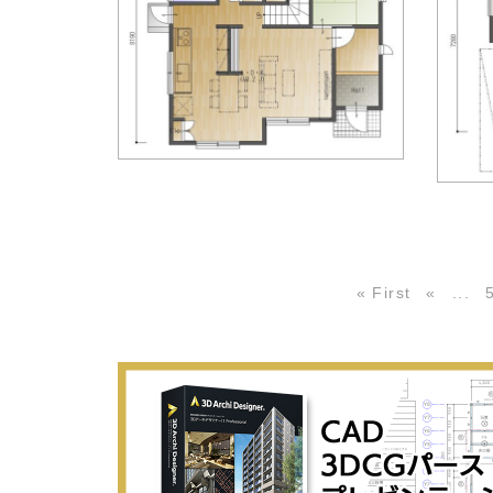
« First
«
...