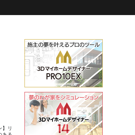
ン】リ
のある