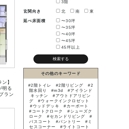
3階
玄関向き
北
南
東
延べ床面積
〜30坪
〜35坪
〜40坪
〜45坪
45坪以上
その他のキーワード
ラン】
2階トイレ
2階リビング
2
が明る
階水回り
m3d
アイランド
のプラン
キッチン
アウトドアリビン
グ
ウォークインクロゼット
ウッドデッキ
カーポート
コートクローク
シューズク
ローク
セカンドリビング
バスコート
パントリー
ミ
セスコーナー
ライトコート