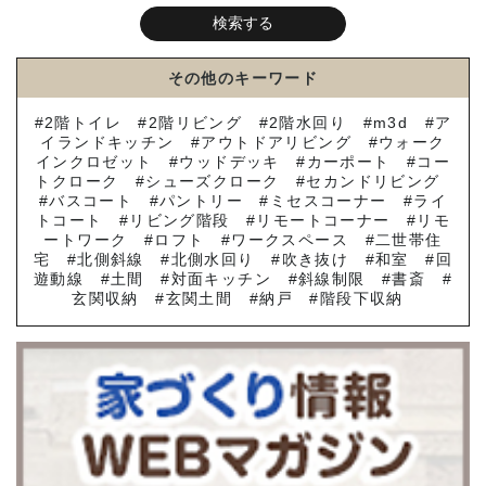
その他のキーワード
2階トイレ
2階リビング
2階水回り
m3d
ア
イランドキッチン
アウトドアリビング
ウォーク
インクロゼット
ウッドデッキ
カーポート
コー
トクローク
シューズクローク
セカンドリビング
バスコート
パントリー
ミセスコーナー
ライ
トコート
リビング階段
リモートコーナー
リモ
ートワーク
ロフト
ワークスペース
二世帯住
宅
北側斜線
北側水回り
吹き抜け
和室
回
遊動線
土間
対面キッチン
斜線制限
書斎
玄関収納
玄関土間
納戸
階段下収納