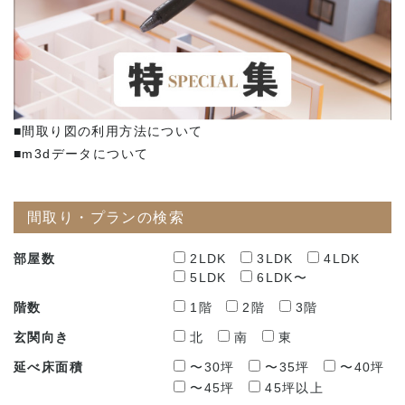
■間取り図の利用方法について
■m3dデータについて
間取り・プランの検索
部屋数
2LDK
3LDK
4LDK
5LDK
6LDK〜
階数
1階
2階
3階
玄関向き
北
南
東
延べ床面積
〜30坪
〜35坪
〜40坪
〜45坪
45坪以上