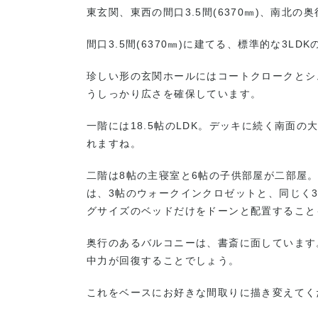
東玄関、東西の間口3.5間(6370㎜)、南北の奥
間口3.5間(6370㎜)に建てる、標準的な3LD
珍しい形の玄関ホールにはコートクロークとシ
うしっかり広さを確保しています。
一階には18.5帖のLDK。デッキに続く南面
れますね。
二階は8帖の主寝室と6帖の子供部屋が二部屋
は、3帖のウォークインクロゼットと、同じく
グサイズのベッドだけをドーンと配置すること
奥行のあるバルコニーは、書斎に面しています
中力が回復することでしょう。
これをベースにお好きな間取りに描き変えてくだ