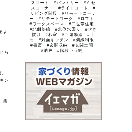
スコート
パントリー
ミセ
スコーナー
ライトコート
リビング階段
リモートコーナ
ー
リモートワーク
ロフト
ワークスペース
二世帯住宅
北側斜線
北側水回り
吹き
るよ
抜け
和室
回遊動線
土
間
対面キッチン
斜線制限
書斎
玄関収納
玄関土間
納戸
階段下収納
感じら
に
キン
、集