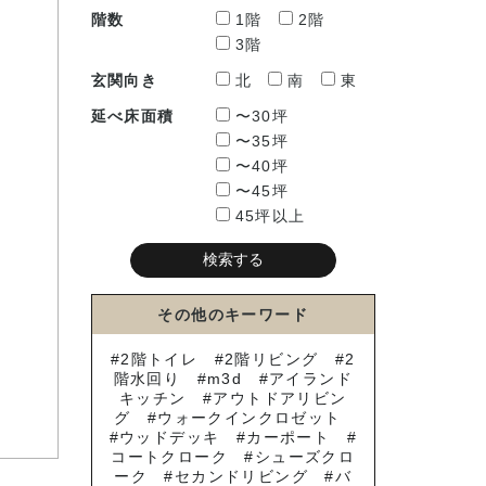
階数
1階
2階
3階
玄関向き
北
南
東
延べ床面積
〜30坪
〜35坪
〜40坪
〜45坪
45坪以上
その他のキーワード
2階トイレ
2階リビング
2
階水回り
m3d
アイランド
キッチン
アウトドアリビン
グ
ウォークインクロゼット
ウッドデッキ
カーポート
コートクローク
シューズクロ
ーク
セカンドリビング
バ