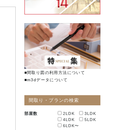
■間取り図の利用方法について
■m3dデータについて
間取り・プランの検索
部屋数
2LDK
3LDK
4LDK
5LDK
6LDK〜