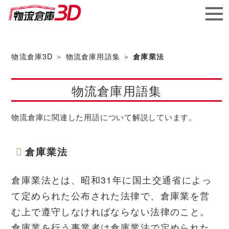
メガ
ソフ
物流倉庫3D
＞
物流倉庫用語集
＞
倉庫業法
ト株
物流倉庫用語集
式会社
物流倉庫に関連した用語について解説しています。
倉庫業法
倉庫業法とは、昭和31年に国土交通省によっ
て定められた公布された法律で、倉庫業を営
む上で遵守しなければならない法律のこと。
倉庫業を行う事業者は倉庫業法で定められた