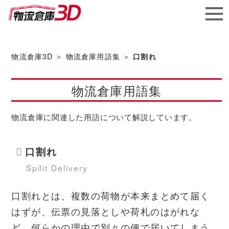
メガ
ソフ
物流倉庫3D
＞
物流倉庫用語集
＞
口割れ
ト株
物流倉庫用語集
式会社
物流倉庫に関連した用語について解説しています。
口割れ
Spilit Delivery
口割れとは、複数の荷物が本来まとめて届く
はずが、伝票の見落としや荷札のはがれな
ど、何らかの理由で別々の便で届いてしまう