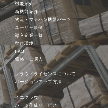
機能紹介
新機能紹介
物流・マテハン機器パーツ
ユーザー事例
導入企業一覧
動作環境
FAQ
価格・ご購入
クラウドライセンスについて
バージョンアップ方法
イエクラウド
パーツ作成サービス