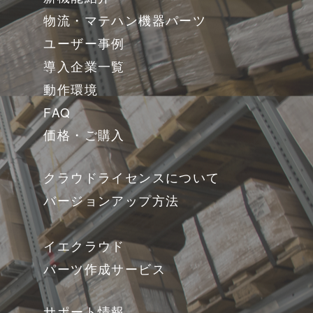
物流・マテハン機器パーツ
ユーザー事例
導入企業一覧
動作環境
FAQ
価格・ご購入
クラウドライセンスについて
バージョンアップ方法
イエクラウド
パーツ作成サービス
サポート情報