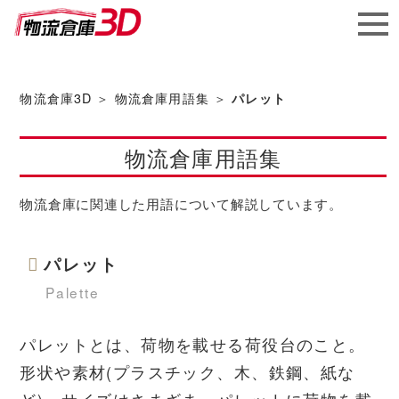
メガ
ソフ
物流倉庫3D
＞
物流倉庫用語集
＞
パレット
ト株
物流倉庫用語集
式会社
物流倉庫に関連した用語について解説しています。
パレット
Palette
パレットとは、荷物を載せる荷役台のこと。
形状や素材(プラスチック、木、鉄鋼、紙な