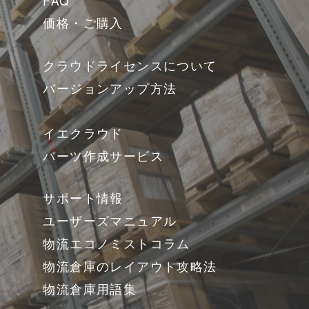
FAQ
価格・ご購入
クラウドライセンスについて
バージョンアップ方法
イエクラウド
パーツ作成サービス
サポート情報
ユーザーズマニュアル
物流エコノミストコラム
物流倉庫のレイアウト攻略法
物流倉庫用語集