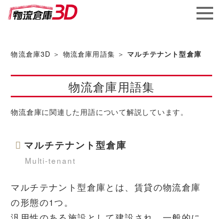
メガ
ソフ
物流倉庫3D
＞
物流倉庫用語集
＞
マルチテナント型倉庫
ト株
物流倉庫用語集
式会社
物流倉庫に関連した用語について解説しています。
マルチテナント型倉庫
Multi-tenant
マルチテナント型倉庫とは、賃貸の物流倉庫
の形態の1つ。
汎用性のある施設として建設され、一般的に