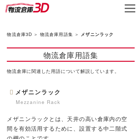
メガ
ソフ
物流倉庫3D
＞
物流倉庫用語集
＞
メザニンラック
ト株
物流倉庫用語集
式会社
物流倉庫に関連した用語について解説しています。
メザニンラック
Mezzanine Rack
メザニンラックとは、天井の高い倉庫内の空
間を有効活用するために、設置する中二階式
の棚のことです。