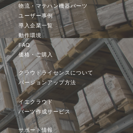
物流・マテハン機器パーツ
ユーザー事例
導入企業一覧
動作環境
FAQ
価格・ご購入
クラウドライセンスについて
バージョンアップ方法
イエクラウド
パーツ作成サービス
サポート情報