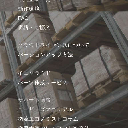
動作環境
FAQ
価格・ご購入
クラウドライセンスについて
バージョンアップ方法
イエクラウド
パーツ作成サービス
サポート情報
ユーザーズマニュアル
物流エコノミストコラム
物流倉庫のレイアウト攻略法