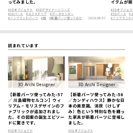
ってみました。
イテムが揃
#3Dオブジェクト
#3Dデザイナーシリーズ
#3Dオブジェク
#3Dパース
#エクステリア
#データセンター
#3Dパース
#
#ノンブランドパーツ
#庭
#新着パーツ使ってみた
2026.08.07
#ノンブランド
読まれています
3D Archi Designer
3D Archi Designer
【新着パーツ使ってみた-57
【新着パーツ使ってみた-56
／ 川島織物セルコン】ウィ
／カンディハウス】静かな日
リアム・モリスデザインのフ
本の美意識。消炭（けしず
ァブリックが追加されまし
み）色という特別な色を纏っ
た。その図案の誕生エピソー
た家具が新着パーツに登場し
ドに驚きです。
ました。
#3Dオブジェクト
#3Dオブジェクト