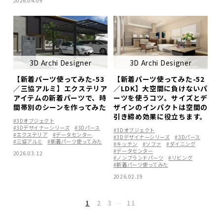
2026.04.09
3D Archi Designer
3D Archi Designer
【新着パーツ使ってみた-53
【新着パーツ使ってみた-52
／三協アルミ】エクステリア
／LDK】大空間に負けないパ
アイテムの新着パーツで、時
ーツを使うコツ。サイズとデ
間帯別のシーンを作ってみた
ザインのインパクトは空間の
引き締め効果に役立ちます。
#3Dオブジェクト
#3Dデザイナーシリーズ
#3Dパース
#3Dオブジェクト
#エクステリア
#データセンター
#3Dデザイナーシリーズ
#3Dパース
#三協アルミ
#新着パーツ使ってみた
#キッチン
#ソファ
#ダイニング
#データセンター
2026.03.12
#ノンブランドパーツ
#リビング
#新着パーツ使ってみた
2026.02.19
1
2
3
11
…