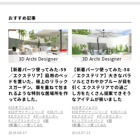
おすすめ記事
3D Archi Designer
3D Archi Designer
【新着パーツ使ってみた-59
【新着パーツ使ってみた-58
／エクステリア】庭用のベッ
／エクステリア】大きなパラ
ドを置いた、極上のリラック
ソルとさわやかブルーが目を
スガーデン。塀を重ねて包ま
引く エクステリアでの過ご
れるような特別な居場所を作
し方をたくさん提案できそう
ってみました。
なアイテムが揃いました
#3Dオブジェクト
#3Dオブジェクト
#3Dデザイナーシリーズ
#3Dパース
#3Dデザイナーシリーズ
#3Dパース
#エクステリア
#データセンター
#エクステリア
#データセンター
#ノンブランドパーツ
#庭
#ノンブランドパーツ
#庭
#新着パーツ使ってみた
#新着パーツ使ってみた
2026.08.07
2026.07.23