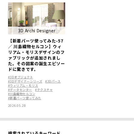
3D Archi Designer
【新着パーツ使ってみた-57
／ 川島織物セルコン】ウィ
リアム・モリスデザインのフ
ァブリックが追加されまし
た。その図案の誕生エピソー
ドに驚きです。
#3Dオブジェクト
#3Dデザイナーシリーズ
#3Dパース
#ウィリアム・モリス
#データセンター
#テクスチャ
#川島織物セルコン
#新着パーツ使ってみた
2026.05.28
検索されているキーワード