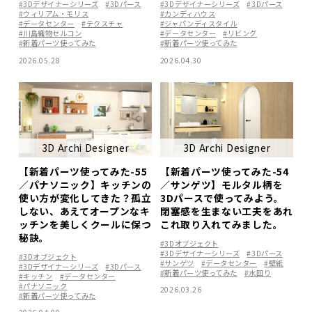
#3Dデザイナーシリーズ
#3Dパース
#3Dデザイナーシリーズ
#3Dパース
#ウィリアム・モリス
#カンディハウス
#データセンター
#テクスチャ
#ジャパンディスタイル
#川島織物セルコン
#データセンター
#リビング
#新着パーツ使ってみた
#新着パーツ使ってみた
2026.05.28
2026.04.30
3D Archi Designer
3D Archi Designer
【新着パーツ使ってみた-55
【新着パーツ使ってみた-54
／パナソニック】キッチンの
／サンゲツ】モルタル柄を
使い方が変化してきた？孤立
3Dパースで使ってみよう。
しない、あえてオープンなキ
閉塞感を生まない工夫をあれ
ッチンを美しくクールに保つ
これ取り入れてみました。
秘訣。
#3Dオブジェクト
#3Dデザイナーシリーズ
#3Dパース
#3Dオブジェクト
#サンゲツ
#データセンター
#壁紙
#3Dデザイナーシリーズ
#3Dパース
#新着パーツ使ってみた
#水回り
#キッチン
#データセンター
#パナソニック
2026.03.26
#新着パーツ使ってみた