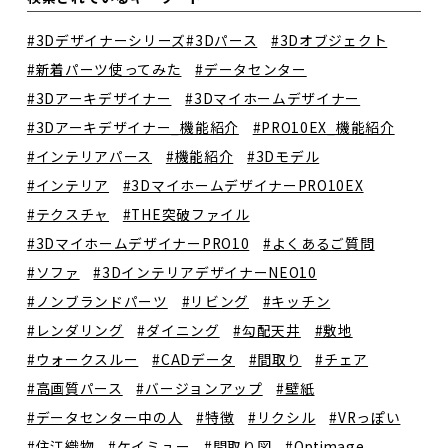
#3Dデザイナーシリーズ
#3Dパース
#3Dオブジェクト
#新着パーツ使ってみた
#データセンター
#3Dアーキデザイナー
#3Dマイホームデザイナー
#3Dアーキデザイナー_機能紹介
#PRO10EX_機能紹介
#インテリアパース
#機能紹介
#3Dモデル
#インテリア
#3DマイホームデザイナーPRO10EX
#テクスチャ
#THE突破ファイル
#3DマイホームデザイナーPRO10
#よくあるご質問
#ソファ
#3DインテリアデザイナーNEO10
#ノンブランドパーツ
#リビング
#キッチン
#レンダリング
#ダイニング
#勾配天井
#敷地
#ウォークスルー
#CADデータ
#間取り
#チェア
#高画質パース
#バージョンアップ
#壁紙
#データセンター中の人
#特徴
#リクシル
#VRっぽい
#住江織物
#ケイミュー
#間取り図
#Optimage