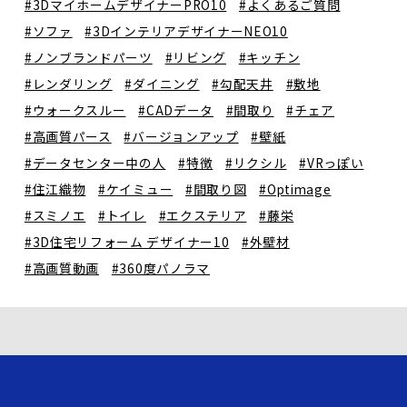
#3DマイホームデザイナーPRO10
#よくあるご質問
#ソファ
#3DインテリアデザイナーNEO10
#ノンブランドパーツ
#リビング
#キッチン
#レンダリング
#ダイニング
#勾配天井
#敷地
#ウォークスルー
#CADデータ
#間取り
#チェア
#高画質パース
#バージョンアップ
#壁紙
#データセンター中の人
#特徴
#リクシル
#VRっぽい
#住江織物
#ケイミュー
#間取り図
#Optimage
#スミノエ
#トイレ
#エクステリア
#藤栄
#3D住宅リフォーム デザイナー10
#外壁材
#高画質動画
#360度パノラマ