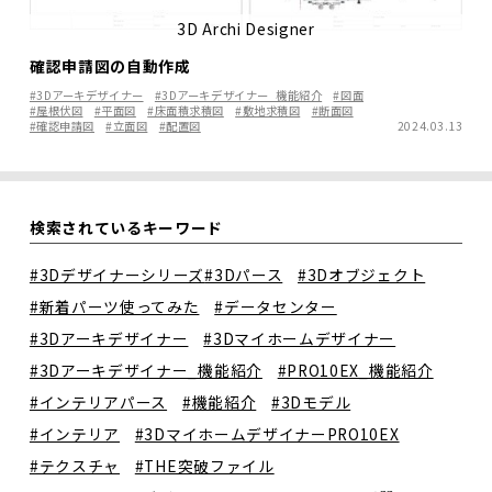
3D Archi Designer
確認申請図の自動作成
#3Dアーキデザイナー
#3Dアーキデザイナー_機能紹介
#図面
#屋根伏図
#平面図
#床面積求積図
#敷地求積図
#断面図
#確認申請図
#立面図
#配置図
2024.03.13
検索されているキーワード
#3Dデザイナーシリーズ
#3Dパース
#3Dオブジェクト
#新着パーツ使ってみた
#データセンター
#3Dアーキデザイナー
#3Dマイホームデザイナー
#3Dアーキデザイナー_機能紹介
#PRO10EX_機能紹介
#インテリアパース
#機能紹介
#3Dモデル
#インテリア
#3DマイホームデザイナーPRO10EX
#テクスチャ
#THE突破ファイル