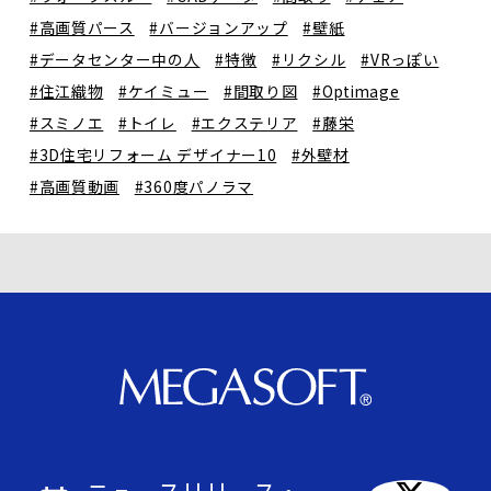
#高画質パース
#バージョンアップ
#壁紙
#データセンター中の人
#特徴
#リクシル
#VRっぽい
#住江織物
#ケイミュー
#間取り図
#Optimage
#スミノエ
#トイレ
#エクステリア
#藤栄
#3D住宅リフォーム デザイナー10
#外壁材
#高画質動画
#360度パノラマ
ニュースリリース・