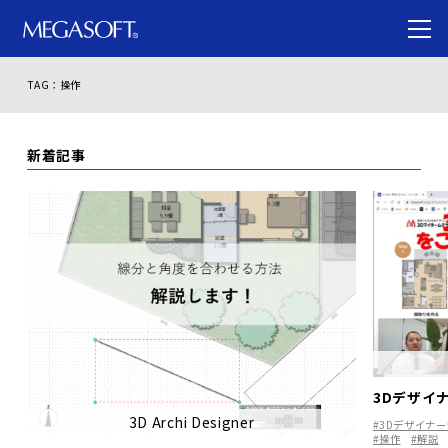
TAG：操作
新着記事
3Dデザイ
3D Archi Designer
#3Dデザイナ
#操作
#解説