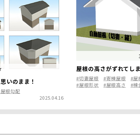
屋根の高さがずれてし
r
#切妻屋根
#寄棟屋根
#屋
も思いのまま！
#屋根形状
#屋根高さ
#棟
#屋根勾配
2025.04.16