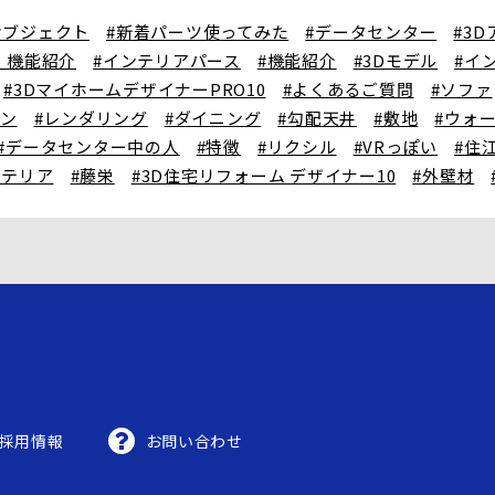
オブジェクト
#新着パーツ使ってみた
#データセンター
#3
X_機能紹介
#インテリアパース
#機能紹介
#3Dモデル
#イ
#3DマイホームデザイナーPRO10
#よくあるご質問
#ソファ
チン
#レンダリング
#ダイニング
#勾配天井
#敷地
#ウォ
#データセンター中の人
#特徴
#リクシル
#VRっぽい
#住
ステリア
#藤栄
#3D住宅リフォーム デザイナー10
#外壁材
採用情報
お問い合わせ