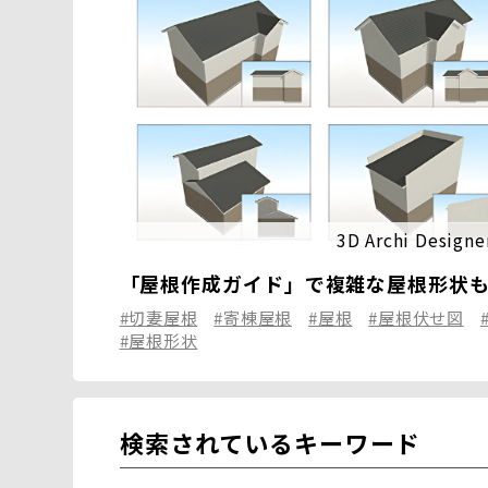
3D Archi Designe
「屋根作成ガイド」で複雑な屋根形状
#切妻屋根
#寄棟屋根
#屋根
#屋根伏せ図
#屋根形状
検索されているキーワード