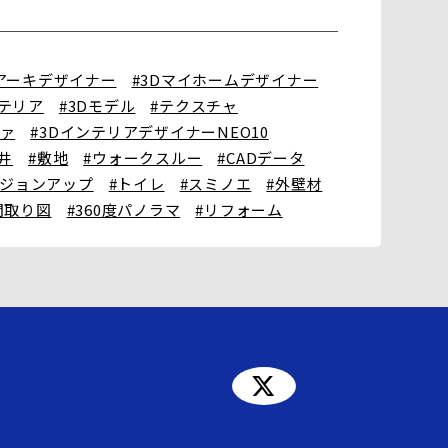
Dアーキデザイナー
#3Dマイホームデザイナー
ンテリア
#3Dモデル
#テクスチャ
ファ
#3DインテリアデザイナーNEO10
井
#敷地
#ウォークスルー
#CADデータ
ージョンアップ
#トイレ
#スミノエ
#外壁材
間取り図
#360度パノラマ
#リフォーム