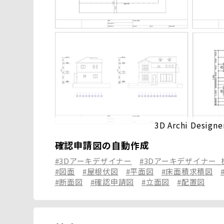
3D Archi Designe
確認申請図の自動作成
#3Dアーキデザイナー
#3Dアーキデザイナー
#図面
#屋根伏図
#平面図
#床面積求積図
#断面図
#確認申請図
#立面図
#配置図