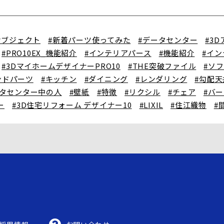
オブジェクト
#新着パーツ使ってみた
#データセンター
#3
#PRO10EX_機能紹介
#インテリアパース
#機能紹介
#イ
#3DマイホームデザイナーPRO10
#THE突破ファイル
#ソ
ンドパーツ
#キッチン
#ダイニング
#レンダリング
#勾配天
ータセンター中の人
#壁紙
#特徴
#リクシル
#チェア
#バ
ー
#3D住宅リフォーム デザイナー10
#LIXIL
#住江織物
#