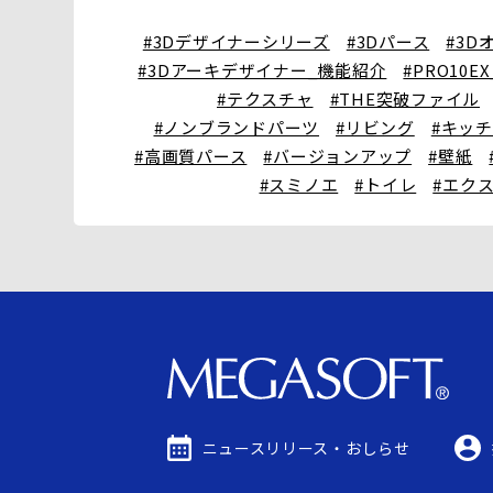
#3Dデザイナーシリーズ
#3Dパース
#3D
#3Dアーキデザイナー_機能紹介
#PRO10E
#テクスチャ
#THE突破ファイル
#ノンブランドパーツ
#リビング
#キッ
#高画質パース
#バージョンアップ
#壁紙
#スミノエ
#トイレ
#エク
ニュースリリース・
おしらせ