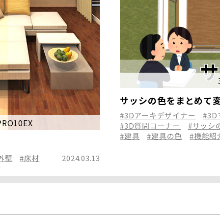
サッシの色をまとめて
#3Dアーキデザイナー
#3
O10EX
#3D質問コーナー
#サッシ
#建具
#建具の色
#機能紹
外壁
#床材
2024.03.13