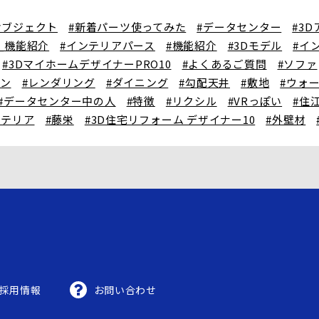
オブジェクト
#新着パーツ使ってみた
#データセンター
#3
X_機能紹介
#インテリアパース
#機能紹介
#3Dモデル
#イ
#3DマイホームデザイナーPRO10
#よくあるご質問
#ソファ
チン
#レンダリング
#ダイニング
#勾配天井
#敷地
#ウォ
#データセンター中の人
#特徴
#リクシル
#VRっぽい
#住
ステリア
#藤栄
#3D住宅リフォーム デザイナー10
#外壁材
採用情報
お問い合わせ