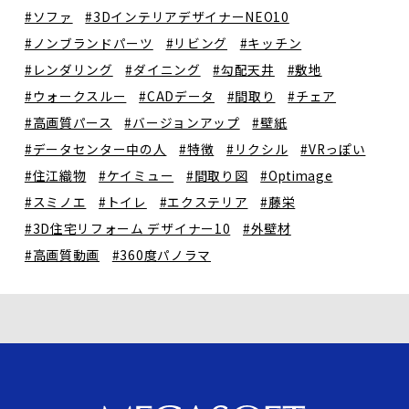
#ソファ
#3DインテリアデザイナーNEO10
#ノンブランドパーツ
#リビング
#キッチン
#レンダリング
#ダイニング
#勾配天井
#敷地
#ウォークスルー
#CADデータ
#間取り
#チェア
#高画質パース
#バージョンアップ
#壁紙
#データセンター中の人
#特徴
#リクシル
#VRっぽい
#住江織物
#ケイミュー
#間取り図
#Optimage
#スミノエ
#トイレ
#エクステリア
#藤栄
#3D住宅リフォーム デザイナー10
#外壁材
#高画質動画
#360度パノラマ