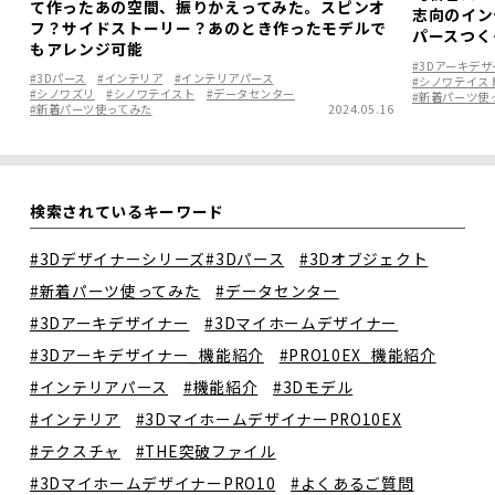
て作ったあの空間、振りかえってみた。スピンオ
志向のイン
フ？サイドストーリー？あのとき作ったモデルで
パースつく
もアレンジ可能
#3Dアーキデ
#3Dパース
#インテリア
#インテリアパース
#シノワテイス
#シノワズリ
#シノワテイスト
#データセンター
#新着パーツ使
#新着パーツ使ってみた
2024.05.16
検索されているキーワード
#3Dデザイナーシリーズ
#3Dパース
#3Dオブジェクト
#新着パーツ使ってみた
#データセンター
#3Dアーキデザイナー
#3Dマイホームデザイナー
#3Dアーキデザイナー_機能紹介
#PRO10EX_機能紹介
#インテリアパース
#機能紹介
#3Dモデル
#インテリア
#3DマイホームデザイナーPRO10EX
#テクスチャ
#THE突破ファイル
#3DマイホームデザイナーPRO10
#よくあるご質問