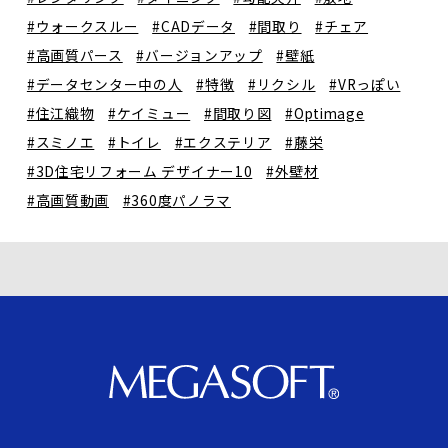
#ウォークスルー
#CADデータ
#間取り
#チェア
#高画質パース
#バージョンアップ
#壁紙
#データセンター中の人
#特徴
#リクシル
#VRっぽい
#住江織物
#ケイミュー
#間取り図
#Optimage
#スミノエ
#トイレ
#エクステリア
#藤栄
#3D住宅リフォーム デザイナー10
#外壁材
#高画質動画
#360度パノラマ