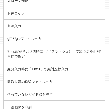
スロープ作成
躯体ロック
曲線入力
glTF/glbファイル出力
折れ線/多角形入力時に「/（スラッシュ）」で次頂点を距離/
角度で指定
線分入力時に「Enter」で絶対座標入力
間取り図のSVGファイル出力
使っていないガイド線を消す
下絵画像を印刷