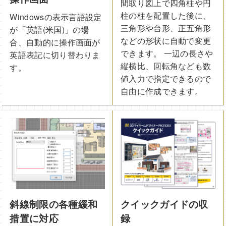
間取り図上で四角柱や円
柱の柱を配置した後に、
Windowsの表示言語設定
三角形や台形、正五角形
が「英語(米国)」の場
などの形状に自動で変更
合、自動的に操作画面が
できます。 一辺の長さや
英語表記に切り替わりま
縦横比、回転角なども数
す。
値入力で指定できるので
自由に作成できます。
斜線制限の各種緩和
クイックガイドの収
措置に対応
録