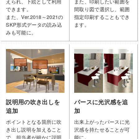
えられ、下絵として利用
また、印刷したい範囲を
できます。
間取り図で選択し、範囲
また、Ver.2018～2021の
指定印刷することもでき
SKP形式データの読み込
ます。
みも可能に。
説明用の吹き出しを
パースに光沢感を追
追加
加
ポイントとなる箇所に吹
出来上がったパースに光
き出し説明を加えること
沢感を持たせることが可
で、担当者が細かに説明
能に。