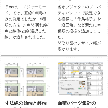
旧Verの「メジャーモー
各オブジェクトのプロパ
ド」では、直線2点間の
ティパレットで設定でき
みの測定でしたが、5種
る模様に「千鳥格子」や
類の方法（2点間/折れ線/
「逆三角」など新たに35
点と線/線と線/選択した
種類の模様を追加しまし
線）が追加されました。
た。
間取り図のデザイン幅が
広がります。
寸法線の始端と終端
面積/パーツ集計の