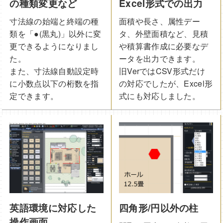
の種類変更など
Excel形式での出力
寸法線の始端と終端の種
面積や長さ、属性デー
類を「●(黒丸)」以外に変
タ、外壁面積など、見積
更できるようになりまし
や積算書作成に必要なデ
た。
ータを出力できます。
また、寸法線自動設定時
旧VerではCSV形式だけ
に小数点以下の桁数を指
の対応でしたが、Excel形
定できます。
式にも対応しました。
英語環境に対応した
四角形/円以外の柱
操作画面