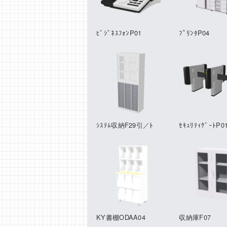
ﾋﾞｼﾞﾈｽﾌｫﾝP01
ﾌﾟﾘﾝﾀP04
ｼｽﾃﾑ収納F29引／ﾄ
ｾｷｭﾘﾃｨｹﾞｰﾄP0
KY書棚ODAA04
収納庫F07