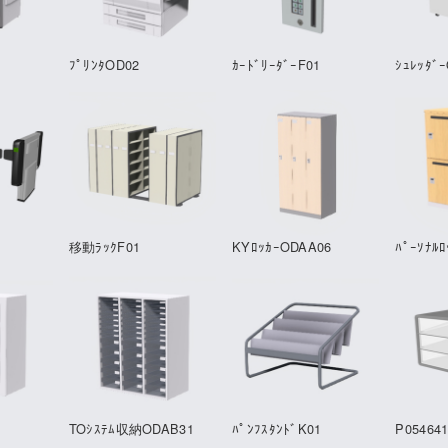
ﾌﾟﾘﾝﾀOD02
ｶｰﾄﾞﾘｰﾀﾞｰF01
ｼｭﾚｯﾀﾞ
1
移動ﾗｯｸF01
KYﾛｯｶｰODAA06
ﾊﾟｰｿﾅﾙﾛ
TOｼｽﾃﾑ収納ODAB31
ﾊﾟﾝﾌｽﾀﾝﾄﾞK01
P05464