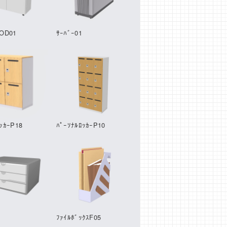
ｰOD01
ｻｰﾊﾞｰ01
ｯｶｰP18
ﾊﾟｰｿﾅﾙﾛｯｶｰP10
1
ﾌｧｲﾙﾎﾞｯｸｽF05