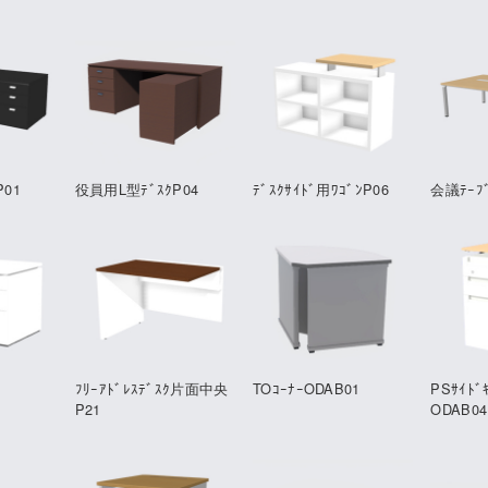
P01
役員用L型ﾃﾞｽｸP04
ﾃﾞｽｸｻｲﾄﾞ用ﾜｺﾞﾝP06
会議ﾃｰﾌﾞ
ﾌﾘｰｱﾄﾞﾚｽﾃﾞｽｸ片面中央
TOｺｰﾅｰODAB01
PSｻｲﾄﾞ
P21
ODAB04