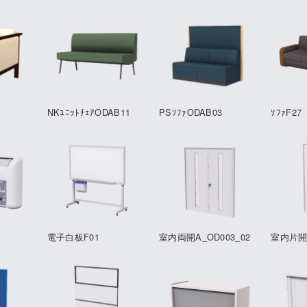
NKﾕﾆｯﾄﾁｪｱODAB11
PSｿﾌｧODAB03
ｿﾌｧF27
電子白板F01
室内両開A_OD003_02
室内片開A