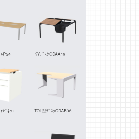
ﾙP24
KYﾃﾞｽｸODAA19
ｷｬﾋﾞﾈｯﾄ
TOL型ﾃﾞｽｸODAB06