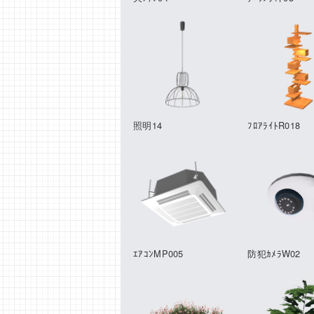
照明14
ﾌﾛｱﾗｲﾄR018
ｴｱｺﾝMP005
防犯ｶﾒﾗW02