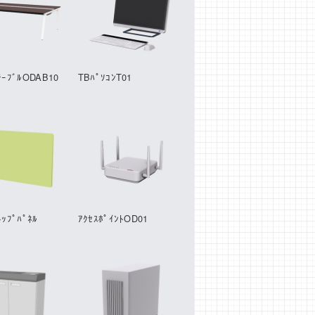
ﾃｰﾌﾞﾙODAB10
TBﾊﾟｿｺﾝT01
ﾄｯﾌﾟﾊﾟﾈﾙ
ｱｸｾｽﾎﾟｲﾝﾄOD01