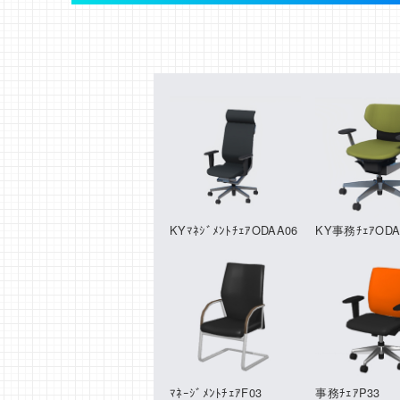
KYﾏﾈｼﾞﾒﾝﾄﾁｪｱODAA06
KY事務ﾁｪｱODA
ﾏﾈｰｼﾞﾒﾝﾄﾁｪｱF03
事務ﾁｪｱP33