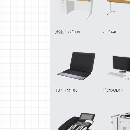
片袖ﾃﾞｽｸF089
ﾃｰﾌﾞﾙ46
TBﾊﾟｿｺﾝT06
ﾊﾟｿｺﾝOD11