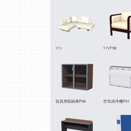
ｿﾌｧ
ｿﾌｧF58
役員用収納庫P06
空気清浄機P01