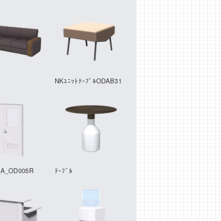
NKﾕﾆｯﾄﾃｰﾌﾞﾙODAB31
_OD005R
ﾃｰﾌﾞﾙ