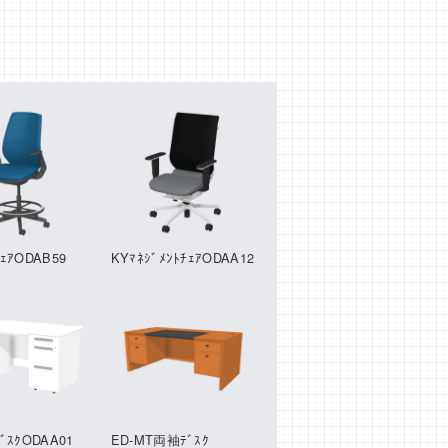
ｪｱODAB59
KYﾏﾈｼﾞﾒﾝﾄﾁｪｱODAA12
ﾞｽｸODAA01
ED-MT両袖ﾃﾞｽｸ