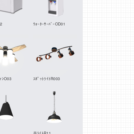
02
ｳｫｰﾀｰｻｰﾊﾞｰOD01
ﾌｧﾝO03
ｽﾎﾟｯﾄﾗｲﾄR003
吊ﾗｲﾄR11