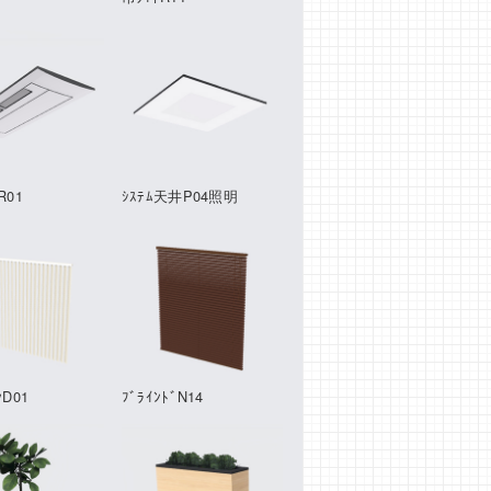
R01
ｼｽﾃﾑ天井P04照明
ﾝD01
ﾌﾞﾗｲﾝﾄﾞN14