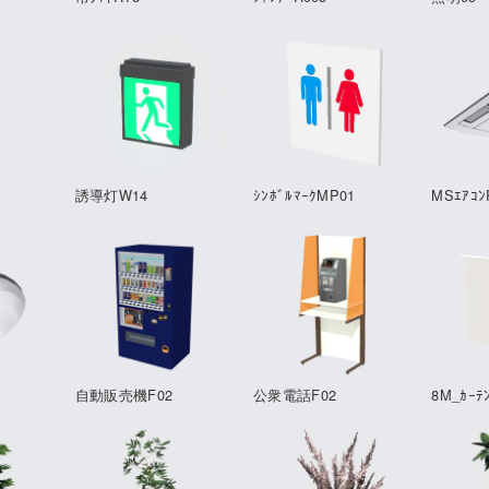
誘導灯W14
ｼﾝﾎﾞﾙﾏｰｸMP01
MSｴｱｺﾝ
自動販売機F02
公衆電話F02
8M_ｶｰﾃ