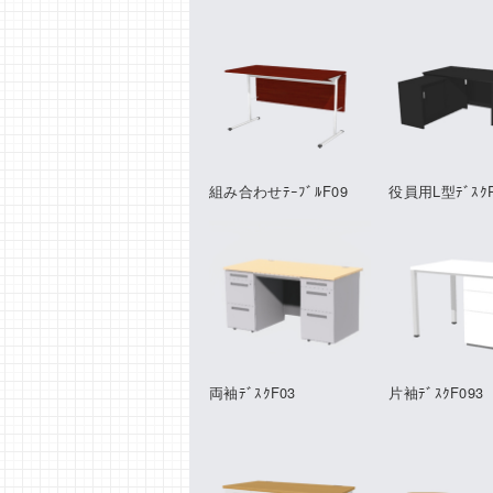
組み合わせﾃｰﾌﾞﾙF09
役員用L型ﾃﾞｽｸ
両袖ﾃﾞｽｸF03
片袖ﾃﾞｽｸF093