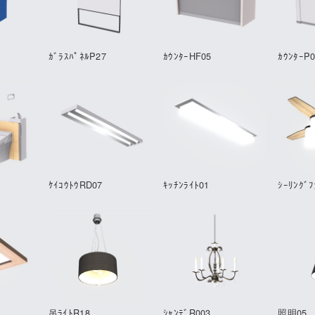
ｶﾞﾗｽﾊﾟﾈﾙP27
ｶｳﾝﾀｰHF05
ｶｳﾝﾀｰP
ｹｲｺｳﾄｳRD07
ｷｯﾁﾝﾗｲﾄ01
ｼｰﾘﾝｸﾞ
吊ﾗｲﾄR18
ｼｬﾝﾃﾞR003
照明05