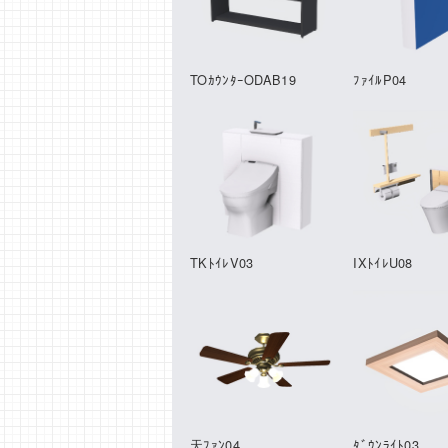
TOｶｳﾝﾀｰODAB19
ﾌｧｲﾙP04
TKﾄｲﾚV03
IXﾄｲﾚU08
天ﾌｧﾝ04
ﾀﾞｳﾝﾗｲﾄ03