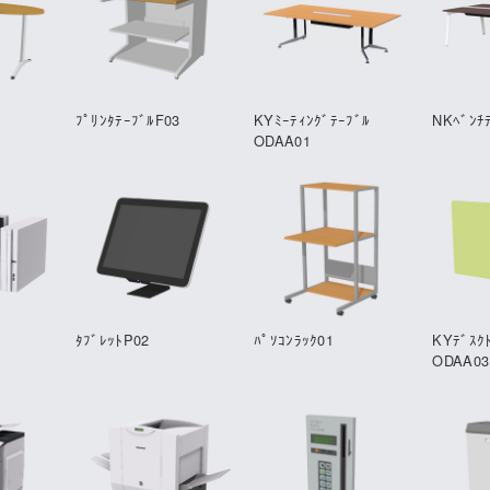
ﾌﾟﾘﾝﾀﾃｰﾌﾞﾙF03
KYﾐｰﾃｨﾝｸﾞﾃｰﾌﾞﾙ
NKﾍﾞﾝﾁ
ODAA01
ﾀﾌﾞﾚｯﾄP02
ﾊﾟｿｺﾝﾗｯｸ01
KYﾃﾞｽｸ
ODAA03