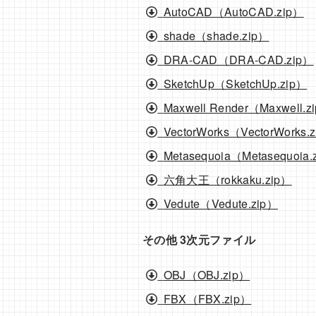
AutoCAD（AutoCAD.zip）
shade（shade.zip）
DRA-CAD（DRA-CAD.zip）
SketchUp（SketchUp.zip）
Maxwell Render（Maxwell.z
VectorWorks（VectorWorks.
Metasequoia（Metasequoia.
六角大王（rokkaku.zip）
Vedute（Vedute.zip）
その他 3次元ファイル
OBJ（OBJ.zip）
FBX（FBX.zip）