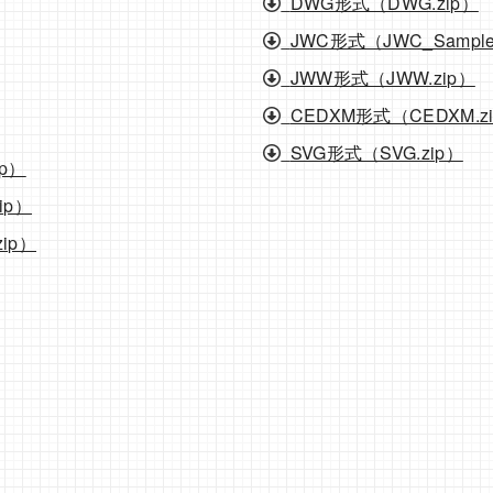
DWG形式（DWG.zip）
JWC形式（JWC_Sample
JWW形式（JWW.zip）
CEDXM形式（CEDXM.z
SVG形式（SVG.zip）
ip）
zip）
zip）