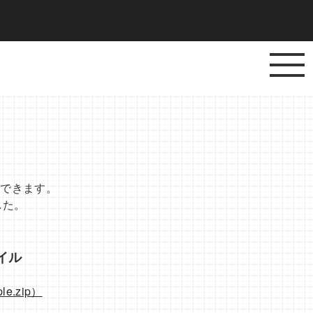
力できます。
した。
イル
e.zip）