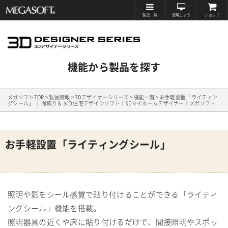
製品一覧
活用しよう
ショップ
メガソ
フト株
機能から製品を探す
式会社
メガソフトTOP
>
製品情報
>
3Dデザイナーシリーズ
>
機能一覧
>
お手軽設置「ライティン
グシール」 ｜ 間取り＆３Ｄ住宅デザインソフト｜3Dマイホームデザイナー｜メガソフト
お手軽設置「ライティングシール」
照明や影をシール感覚で貼り付けることができる「ライティ
ングシール」機能を搭載。
照明器具の近くや床に貼り付けるだけで、間接照明やスポッ