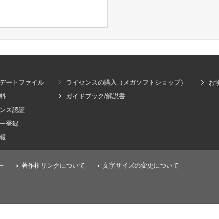
デートファイル
ライセンスの購入（メガソフトショップ）
お
料
ガイドブック/解説書
ンス認証
ー登録
報
ー
著作権リンクについて
文字サイズの変更について