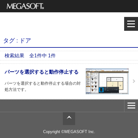
メガソフト株式
3Dデザイナーシリーズ
会社
サポート情報
タグ : ドア
検索結果 全1件中 1件
パーツを選択すると動作停止する
パーツを選択すると動作停止する場合の対
処方法です。
Copyright ©MEGASOFT Inc.