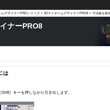
ームデザイナーPROシリーズ
>
3DマイホームデザイナーPRO8
> 寸法線を斜
イナーPRO8
には
hift］キーを押しながら引き出します。