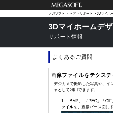
メガソフト株式
メガソフト トップ
>
サポート
>
3Dマイホ
会社
3Dマイホームデザイ
サポート情報
よくあるご質問
画像ファイルをテクスチ
デジカメで撮影した写真や、イ
ャとして利用できます。
「BMP」「JPEG」「
ァイルを、直接パース図に