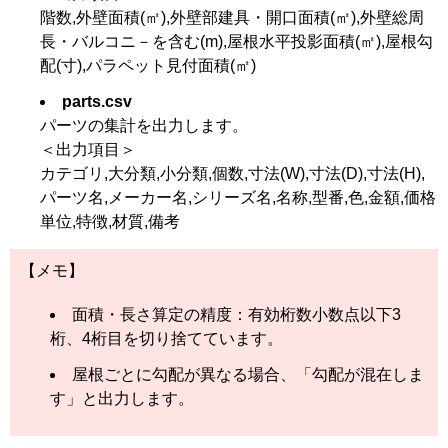
階数,外壁面積(㎡),外壁部建具・開口面積(㎡),外壁総周
長・バルコニ－を含む(m),屋根水平投影面積(㎡),屋根勾
配(寸),パラペット見付面積(㎡)
parts.csv
パーツの集計を出力します。
＜出力項目＞
カテゴリ,大分類,小分類,個数,寸法(W),寸法(D),寸法(H),
パーツ名,メーカー名,シリーズ名,名称,型番,色,金額,価格
単位,特徴,材質,備考
【メモ】
面積・長さ算定の精度：有効桁数小数点以下3
桁、4桁目を切り捨てています。
屋根ごとに勾配が異なる場合、「勾配が混在しま
す」と出力します。