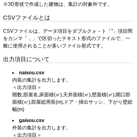
※3D形状で作成した建物は、集計の対象外です。
CSVファイルとは
CSVファイルは、データ項目をダブルクォ－ト「”」項目間
をカンマ「，」で区切ったテキスト形式のファイルで、一
般に使用されることが多いファイル形式です。
出力項目について
naisou.csv
内装の集計を出力します。
＜出力項目＞
階数,部屋名,床面積(㎡),天井面積(㎡),壁面積(㎡),開口部
面積(㎡),部屋総周長(m),ドア・掃出サッシ、下がり壁総
幅(m)
gaisou.csv
外装の集計を出力します。
＜出力項目＞