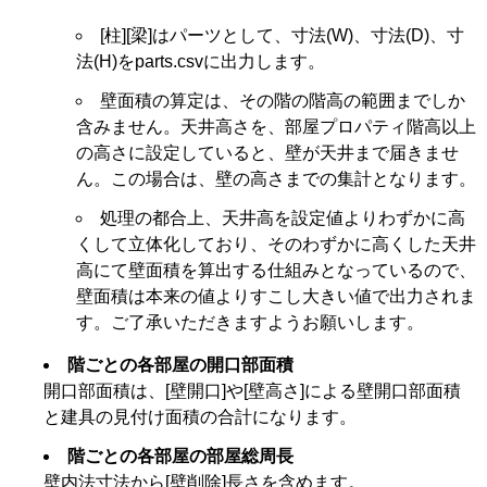
[柱][梁]はパーツとして、寸法(W)、寸法(D)、寸
法(H)をparts.csvに出力します。
壁面積の算定は、その階の階高の範囲までしか
含みません。天井高さを、部屋プロパティ階高以上
の高さに設定していると、壁が天井まで届きませ
ん。この場合は、壁の高さまでの集計となります。
処理の都合上、天井高を設定値よりわずかに高
くして立体化しており、そのわずかに高くした天井
高にて壁面積を算出する仕組みとなっているので、
壁面積は本来の値よりすこし大きい値で出力されま
す。ご了承いただきますようお願いします。
階ごとの各部屋の開口部面積
開口部面積は、[壁開口]や[壁高さ]による壁開口部面積
と建具の見付け面積の合計になります。
階ごとの各部屋の部屋総周長
壁内法寸法から[壁削除]長さを含めます。