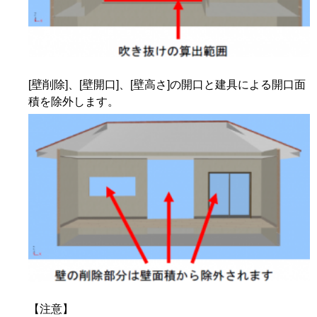
[壁削除]、[壁開口]、[壁高さ]の開口と建具による開口面
積を除外します。
【注意】