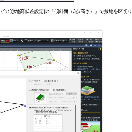
路]ナビの[敷地高低差設定]の「傾斜面（3点高さ）」で敷地を区切