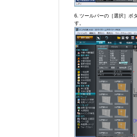
ツールバーの［選択］ボ
す。