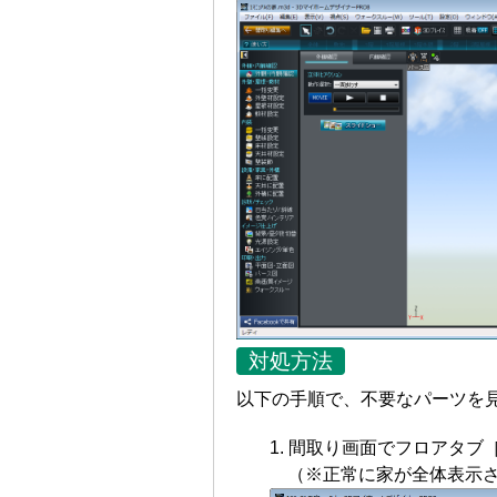
対処方法
以下の手順で、不要なパーツを
間取り画面でフロアタブ
（※正常に家が全体表示さ