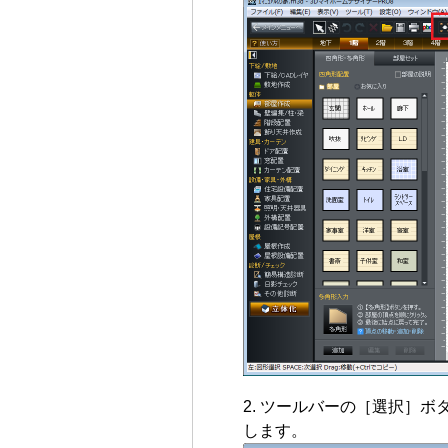
ツールバーの［選択］ボ
します。