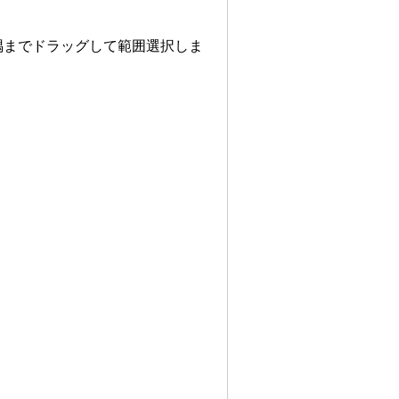
隅までドラッグして範囲選択しま