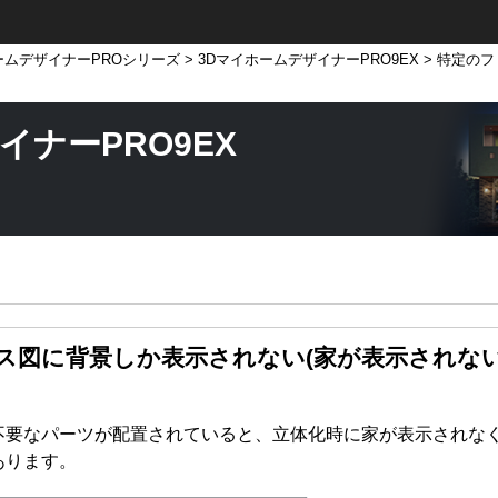
ームデザイナーPROシリーズ
>
3DマイホームデザイナーPRO9EX
> 特定の
イナーPRO9EX
ス図に背景しか表示されない(家が表示されない
不要なパーツが配置されていると、立体化時に家が表示されな
あります。