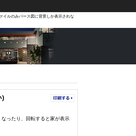
ファイルのみパース図に背景しか表示されな
)
くなったり、回転すると家が表示