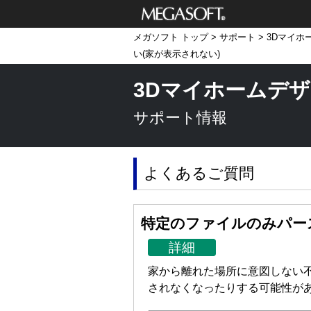
メガソフト株式
メガソフト トップ
>
サポート
>
3Dマイホ
会社
い(家が表示されない)
3Dマイホームデザ
サポート情報
よくあるご質問
特定のファイルのみパー
詳細
家から離れた場所に意図しない
されなくなったりする可能性が