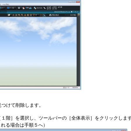
見つけて削除します。
［１階］を選択し、ツールバーの［全体表示］をクリックしま
れる場合は手順５へ）