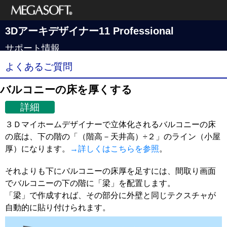
メガソフト株式
3Dアーキデザイナー11 Professional
会社
サポート情報
よくあるご質問
バルコニーの床を厚くする
詳細
３Ｄマイホームデザイナーで立体化されるバルコニーの床
の底は、下の階の「（階高－天井高）÷２」のライン（小屋
厚）になります。
→詳しくはこちらを参照
。
それよりも下にバルコニーの床厚を足すには、間取り画面
でバルコニーの下の階に「梁」を配置します。
「梁」で作成すれば、その部分に外壁と同じテクスチャが
自動的に貼り付けられます。