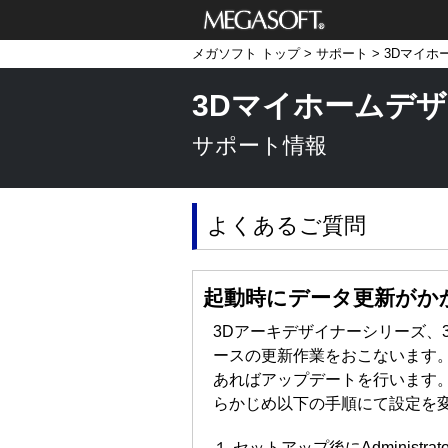
メガソフト株式
メガソフト トップ
>
サポート
>
3Dマイホ
会社
3Dマイホームデザイ
サポート情報
よくあるご質問
起動時にデータ更新がか
3Dアーキデザイナーシリーズ、
ースの更新作業をおこないます
あればアップデートを行います
らかじめ以下の手順にて設定を
１.セットアップ後にAdministr