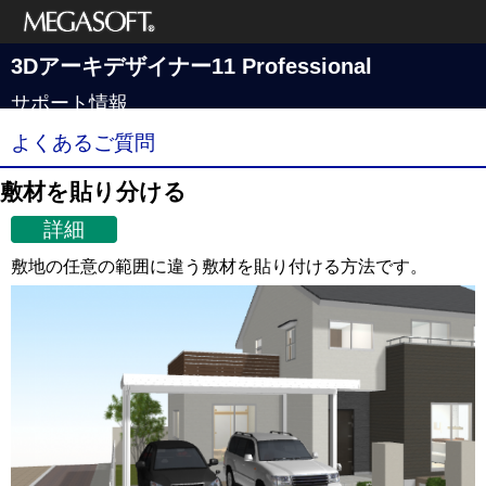
メガソフト株式
3Dアーキデザイナー11 Professional
会社
サポート情報
よくあるご質問
敷材を貼り分ける
詳細
敷地の任意の範囲に違う敷材を貼り付ける方法です。