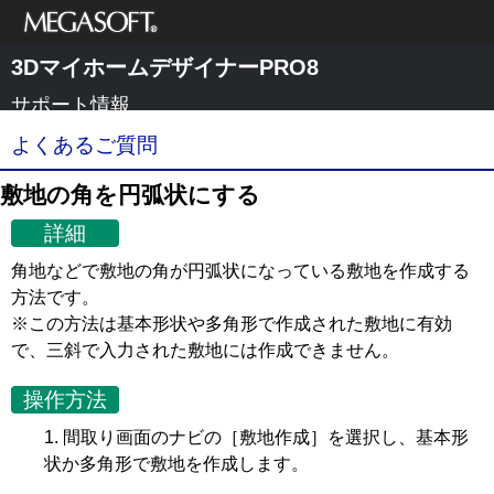
メガソフト株式
3DマイホームデザイナーPRO8
会社
サポート情報
よくあるご質問
敷地の角を円弧状にする
詳細
角地などで敷地の角が円弧状になっている敷地を作成する
方法です。
※この方法は基本形状や多角形で作成された敷地に有効
で、三斜で入力された敷地には作成できません。
操作方法
間取り画面のナビの［敷地作成］を選択し、基本形
状か多角形で敷地を作成します。