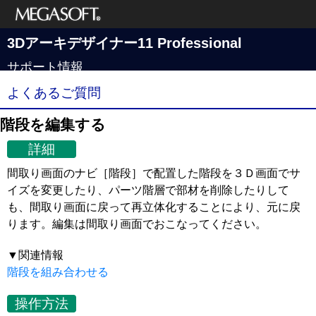
メガソフト株式
3Dアーキデザイナー11 Professional
会社
サポート情報
よくあるご質問
階段を編集する
詳細
間取り画面のナビ［階段］で配置した階段を３Ｄ画面でサ
イズを変更したり、パーツ階層で部材を削除したりして
も、間取り画面に戻って再立体化することにより、元に戻
ります。編集は間取り画面でおこなってください。
▼関連情報
階段を組み合わせる
操作方法