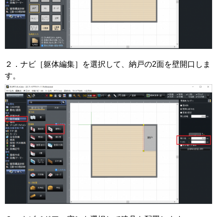
２．ナビ［躯体編集］を選択して、納戸の2面を壁開口しま
す。