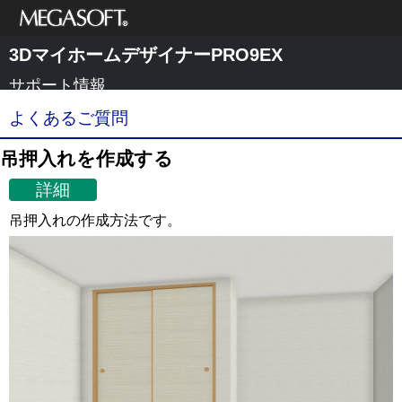
メガソフト株式
3DマイホームデザイナーPRO9EX
会社
サポート情報
よくあるご質問
吊押入れを作成する
詳細
吊押入れの作成方法です。