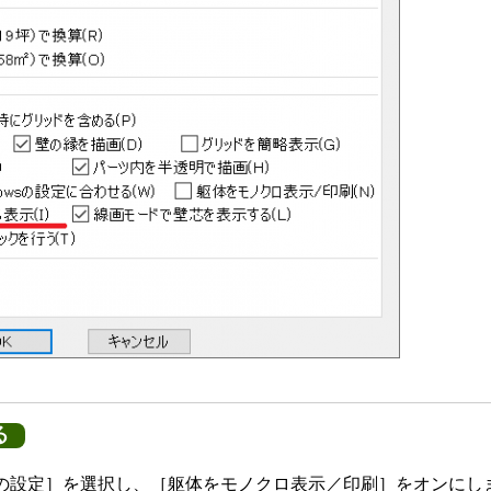
る
他の設定］を選択し、［躯体をモノクロ表示／印刷］をオンにし