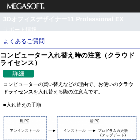
メガソフト株式
3Dオフィスデザイナー11 Professional EX
会社
サポート情報
よくあるご質問
コンピューター入れ替え時の注意（クラウド
ライセンス）
詳細
コンピューターの買い替えなどの理由で、お使いの
クラウ
ドライセンス
を入れ替える際の注意点です。
■入れ替えの手順