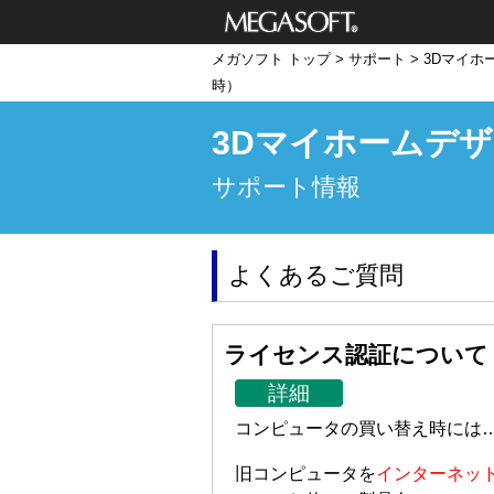
メガソフト株式
メガソフト トップ
>
サポート
>
3Dマイホ
会社
時）
3Dマイホームデザ
サポート情報
よくあるご質問
ライセンス認証について
詳細
コンピュータの買い替え時には
旧コンピュータを
インターネッ