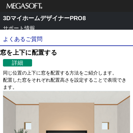
メガソフト株式
3DマイホームデザイナーPRO8
会社
サポート情報
よくあるご質問
窓を上下に配置する
詳細
同じ位置の上下に窓を配置する方法をご紹介します。
配置した窓をそれぞれ配置高さを設定することで表現でき
ます。