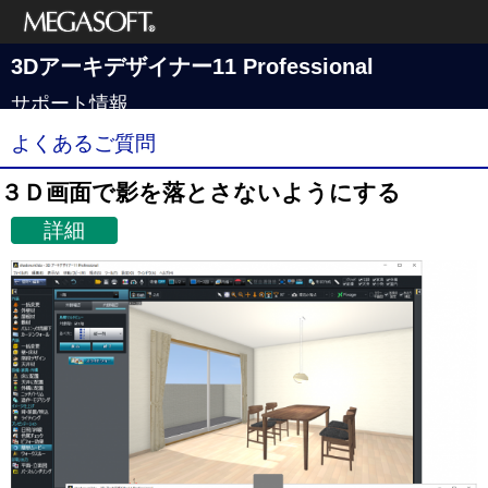
メガソフト株式
3Dアーキデザイナー11 Professional
会社
サポート情報
よくあるご質問
３Ｄ画面で影を落とさないようにする
詳細