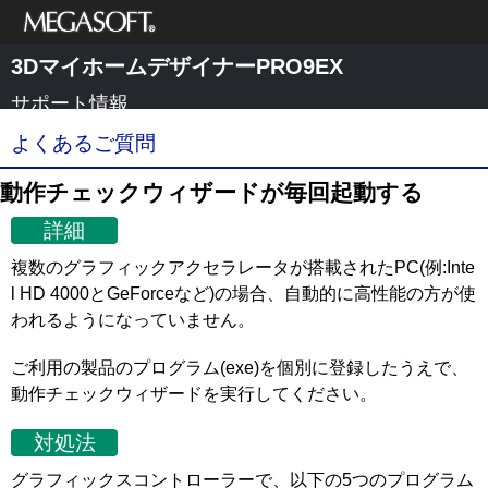
メガソフト株式
3DマイホームデザイナーPRO9EX
会社
サポート情報
よくあるご質問
動作チェックウィザードが毎回起動する
詳細
複数のグラフィックアクセラレータが搭載されたPC(例:Inte
l HD 4000とGeForceなど)の場合、自動的に高性能の方が使
われるようになっていません。
ご利用の製品のプログラム(exe)を個別に登録したうえで、
動作チェックウィザードを実行してください。
対処法
グラフィックスコントローラーで、以下の5つのプログラム