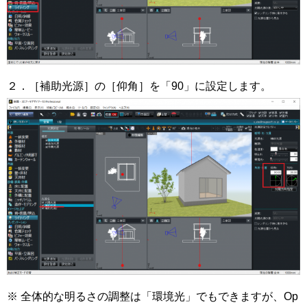
２．［補助光源］の［仰角］を「90」に設定します。
※ 全体的な明るさの調整は「環境光」でもできますが、Op