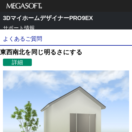
メガソフト株式
3DマイホームデザイナーPRO9EX
会社
サポート情報
よくあるご質問
東西南北を同じ明るさにする
詳細