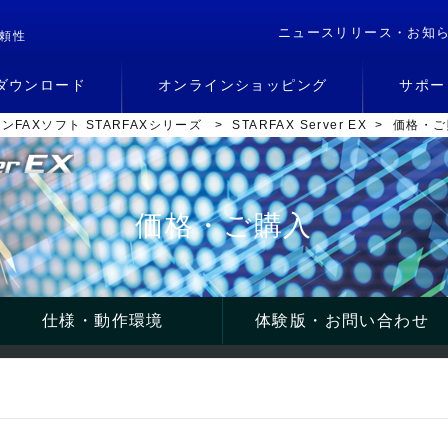
ニュースリリース・お知
頼性
ダウンロード
オンラインショッピング
サポー
ンFAXソフト STARFAXシリーズ
>
STARFAX Server EX
>
価格・ご
|STARFAX Server EXの動作環境と仕様について
価格・ご購入
仕様・動作環境
体験版・お問い合わせ