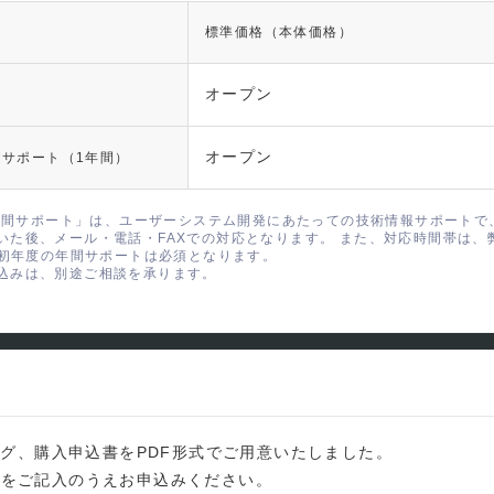
標準価格（本体価格）
オープン
オープン
X 年間サポート（1年間）
r EX 年間サポート」は、ユーザーシステム開発にあたっての技術情報サポートで
いた後、メール・電話・FAXでの対応となります。 また、対応時間帯は、
EXは、初年度の年間サポートは必須となります。
込みは、別途ご相談を承ります。
Xのカタログ、購入申込書をPDF形式でご用意いたしました。
項をご記入のうえお申込みください。