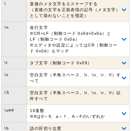
\
直後のメタ文字をエスケープする
（直後の文字を正規表現の記号（メタ文字）
として扱わないことを指定）
\n
改行文字
※CR+LF（制御コード 0x0d+0x0a）と
LF（制御コード 0x0a）
※エディタや設定によってはCR（制御コー
ド 0x0d）もマッチ
\t
タブ文字（制御コード 0x09）
\s
空白文字（半角スペース、\t、\n、\r、\f）す
べて
\S
空白文字（半角スペース、\t、\n、\r、\f）以
外すべて
\x##
16進数
※#は0～9、a～ｆ、A～Fのいずれか
\b
語の区切り位置