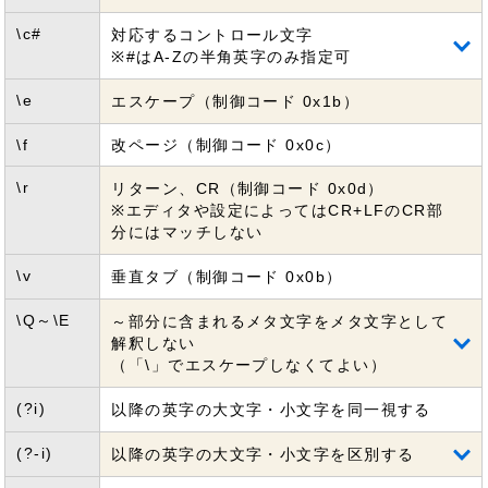
\c#
対応するコントロール文字
※#はA-Zの半角英字のみ指定可
\e
エスケープ（制御コード 0x1b）
\f
改ページ（制御コード 0x0c）
\r
リターン、CR（制御コード 0x0d）
※エディタや設定によってはCR+LFのCR部
分にはマッチしない
\v
垂直タブ（制御コード 0x0b）
\Q～\E
～部分に含まれるメタ文字をメタ文字として
解釈しない
（「\」でエスケープしなくてよい）
(?i)
以降の英字の大文字・小文字を同一視する
(?-i)
以降の英字の大文字・小文字を区別する