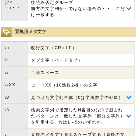
(?<!
後読み否定グループ
～)・・
前方の文字列が～ではない場合の・・・にだ
・
け一致する
置換用メタ文字
\n
改行文字（CR＋LF）
\t
タブ文字（ハードタブ）
\s
半角スペース
\xXX
コードXX（16進数2桁）の文字
\0
見つけた文字列全体（0は半角数字のゼロ）
\N
検索文字列で指定したN番目の(と)で囲まれ
たパターンと一致した文字列（部分文字列）
を引用する。Nは1～9のいずれか。
\
直後のメタ文字をエスケープする（直後の文