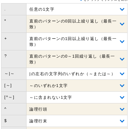
.
任意の1文字
*
直前のパターンの0回以上繰り返し（最長一
致）
+
直前のパターンの1回以上繰り返し（最長一
致）
?
直前のパターンの0～1回繰り返し（最長一
致）
～|～
|の左右の文字列のいずれか（～または～）
[～]
～のいずれか1文字
[^～]
～に含まれない1文字
^
論理行頭
$
論理行末