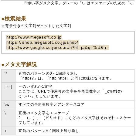
※赤い字がメタ文字、グレーの「\」はエスケープのための「\」
●検索結果
※背景付きの文字列がヒットした文字列
http://www.megasoft.co.jp
https://shop.megasoft.co.jp/shop/
http://www.google.co.jp/search?hl=ja&q=%U&lr=
●メタ文字解説
?
直前のパターンの0～1回繰り返し
「https?」は、「http|https」と同じ意味になります。
[～]
～のいずれか1文字
ここでは、URLで使用可の文字を半角英数字と「_/:%#$&?
()~.=+-」としています。
\w
すべての半角英数字とアンダースコア
\
直後のメタ文字をエスケープ
?、（、）、.（ピリオド）、などのメタ文字はそれぞれエスケー
プしています。
+
直前のパターンの1回以上繰り返し