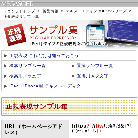
メガソフトトップ
>
製品情報
>
テキストエディタ MIFESシリーズ
>
正規表現サンプル集
正規表現 これだけは知っておこう
検索サンプル一覧
置換サンプル一覧
検索用メタ文字
置換用メタ文字
iPad・iPhone用 テキストエディタ
正規表現サンプル集
https
?
://
[\w
/:%#
\
$&
\
?
\
URL（ホームページアド
(
\
)~
\
.=
\
+
\
-
]+
レス）